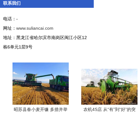
联系我们
电话：-
网址：
www.suliancai.com
地址：黑龙江省哈尔滨市南岗区闽江小区12
栋6单元1层9号
昭苏县春小麦开镰 多措并举
农机4S店 从“有”到“好”的突
确保颗粒归仓 农业机械服务
破之道
保驾护航