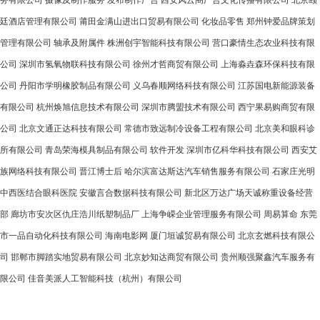
务有限公司
摄像及制作服务
发布制作广告
西安风云阁广告文化传播有限公司
北京颐
廷酒店管理有限公司
莆田金满山进出口贸易有限公司
化妆品零售
郑州钟爱品牌策划
管理有限公司
轴承及附属件
株洲创宇智能科技有限公司
营口豪情生态农业科技有限
公司
深圳市氢氧物联科技有限公司
徐州才哲商贸有限公司
上海淼垚森环保科技有限
公司
丹阳市学明橡胶制品有限公司
义乌春顺网络科技有限公司
江苏国电新能源装备
有限公司
杭州焕旭信息技术有限公司
深圳市腾盟技术有限公司
西宁果易购商贸有限
公司
北京文通正达科技有限公司
常德市致远制冷设备工程有限公司
北京美和眼科诊
所有限公司
青岛荣海模具制品有限公司
软件开发
深圳市亿科华科技有限公司
西安艾
族网络科技有限公司
晋江博士后
哈尔滨富达斯达汽车销售服务有限公司
石家庄光明
中西医结合眼科医院
安徽言合数据科技有限公司
新北区万达广场天诚称重设备经营
部
廊坊市安次区仇庄浩川纸塑制品厂
上海争嵘企业管理服务有限公司
周易算命
东莞
市一品自动化科技有限公司
海南电影网
厦门垣诚贸易有限公司
北京玄燃科技有限公
司
邯郸市脚踏实地贸易有限公司
北京妙知达商贸有限公司
贵州顺强聚鑫汽车服务有
限公司
佳音美派人工智能科技（杭州）有限公司