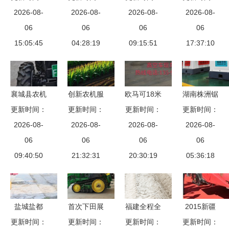
2026-08-
疆，服务
修服务业的
2026-08-
2026-08-
扎根“服
品展示交易
2026-08-
成“王牌”获
06
措施与建议
06
务”，突
06
会湘潭举行
06
15:05:45
信任
04:28:19
09:15:51
出“专
成交额过
17:37:10
业”——上
8000万元
海其立农机
服务专业合
襄城县农机
创新农机服
欧马可18米
湖南株洲锯
作社的农机
部门全力以
更新时间：
更新时间：
务机制 助
高空车现车
更新时间：
末颗粒机分
更新时间：
服务新篇章
2026-08-
赴备战三
力乡村振兴
2026-08-
2026-08-
特价出售
期付款 木
2026-08-
夏，农业机
06
发展——深
06
——厦工品
06
屑颗粒机生
06
械服务全面
09:40:50
入推进农机
21:32:31
质助力农业
20:30:19
产线价格与
05:36:18
升级
社会化服务
机械服务
厂家服务全
体系建设的
攻略
实践与思考
盐城盐都
首次下田展
福建全程全
2015新疆
农机科技志
更新时间：
演！湖北省
更新时间：
面推进农业
更新时间：
农机博览会
更新时间：