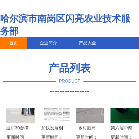
哈尔滨市南岗区闪亮农业技术服
务部
首页
企业简介
产品大全
联系我们
企业信息
访客留言
产品列表
PRODUCT
----------------
迪尔30台摘
加快发展桐
乡村振兴
第六届中南
棉机交付新
更新时间：
乡市农机维
更新时间：
更新时间：
农机先行 |
农机机电产
更新时间：