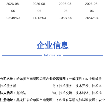
愿者上门服
2026-08-
首届新型农
2026-08-
机械化 农
2026-08-
盛大开幕，
2026-08-
务保春耕
06
机装备田间
06
业机械服务
06
大型农机具
06
03:49:50
展引领农业
14:18:53
提质增效
10:07:00
成亮点，引
20:32:04
机械化新风
领农业机械
尚
化服务新趋
势
企业信息
Information
----------------
公司名称：
哈尔滨市南岗区闪亮农业
经营范围：
一般项目：农业机械服
技术服务部
务；技术服务、技术开发、技术咨
法人代表：
赵成达
询、技术交流、技术转让、技术推
注册地址：
黑龙江省哈尔滨市南岗区
广；农业科学研究和试验发展；农业